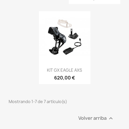
Vista rápida

KIT GX EAGLE AXS
620,00 €
Mostrando 1-7 de 7 artículo(s)
Volver arriba
