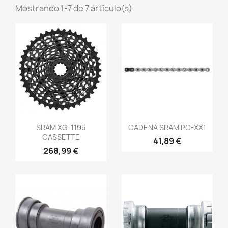
Mostrando 1-7 de 7 artículo(s)
Vista rápida
Vista rápida


SRAM XG-1195
CADENA SRAM PC-XX1
CASSETTE
41,89 €
268,99 €