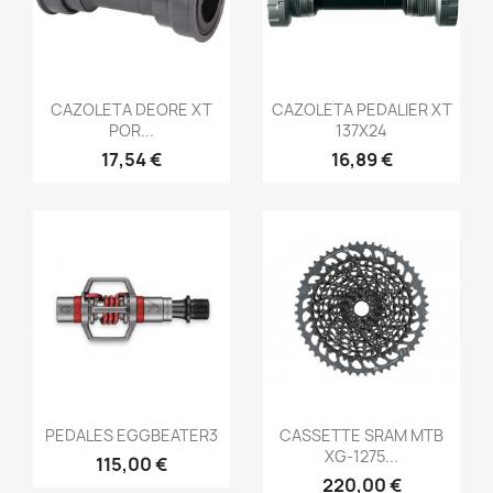
Vista rápida
Vista rápida


CAZOLETA DEORE XT
CAZOLETA PEDALIER XT
POR...
137X24
17,54 €
16,89 €
Vista rápida
Vista rápida


PEDALES EGGBEATER3
CASSETTE SRAM MTB
XG-1275...
115,00 €
220,00 €