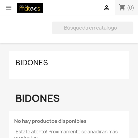
shopping_cart


(0)
BIDONES
BIDONES
No hay productos disponibles
¡Estate atento! Próximamente se añadirán más
productos.