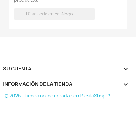

SU CUENTA

INFORMACIÓN DE LA TIENDA
keyboard_arrow_down
© 2026 - tienda online creada con PrestaShop™