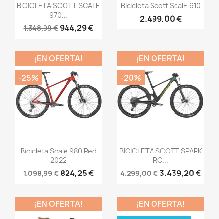
Vista rápida
Vista rápida


BICICLETA SCOTT SCALE
Bicicleta Scott ScalE 910
970...
2.499,00 €
944,29 €
1.348,99 €
¡EN OFERTA!
¡EN OFERTA!
-25%
-20%
Vista rápida
Vista rápida


Bicicleta Scale 980 Red
BICICLETA SCOTT SPARK
2022
RC...
824,25 €
3.439,20 €
1.098,99 €
4.299,00 €
¡EN OFERTA!
¡EN OFERTA!