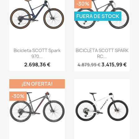
-30%
FUERA DE STOCK
Vista rápida
Vista rápida


Bicicleta SCOTT Spark
BICICLETA SCOTT SPARK
970...
RC...
2.698,36 €
3.415,99 €
4.879,99 €
¡EN OFERTA!
-30%