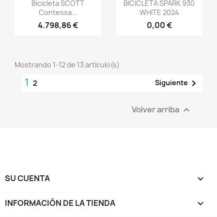
Vista rápida
Vista rápida


Bicicleta SCOTT
BICICLETA SPARK 930
Contessa...
WHITE 2024
4.798,86 €
0,00 €
Mostrando 1-12 de 13 artículo(s)
1

Siguiente
2
Volver arriba

SU CUENTA

INFORMACIÓN DE LA TIENDA
keyboard_arrow_down