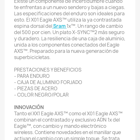
Existe un componente de incertidumbre cuando
te enfrentas a un nuevo sendero y bajas a ciegas.
Las especificaciones del enduro son ideales para
esto. El X01 Eagle AXS™ utiliza la ya contrastada
espina dorsal del
Sram
1x™. Un rango de cambio
del 500 por cien. Un plato X-SYNC™2 más seguro
y duradero. La resiliencia de una caja de aluminio,
unida a los componentes conectados del Eagle
AXS™. Preparado para la nueva generación de
superbicicletas.
PRESTACIONES Y BENEFICIOS
- PARA ENDURO
- CAJA DE ALUMINIO FORJADO
- PIEZAS DE ACERO
- COLOR NEGRO/POLAR
INNOVACIÓN
Tanto el XX1 Eagle AXS™ como el X01 Eagle AXS™
combinan el contrastado y exclusivo ADN 1x del
Eagle™, con cambio y mando electrónico
wireless. Contiene novedades en el manillar que
activan el cambio con un simple toque. Se trata