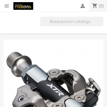
shopping_cart


(0)